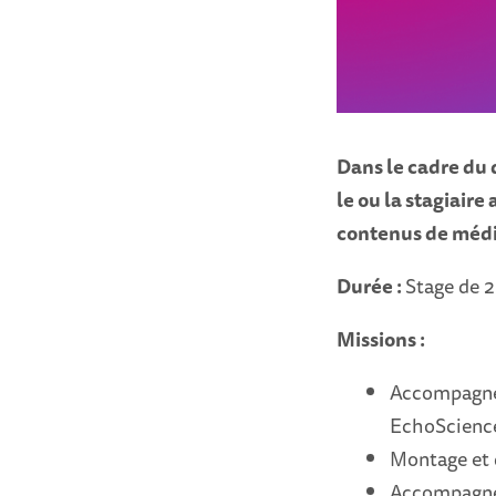
Dans le cadre du
le ou la stagiair
contenus de médi
Durée :
Stage de 
Missions :
Accompagnem
EchoSciences
Montage et 
Accompagner