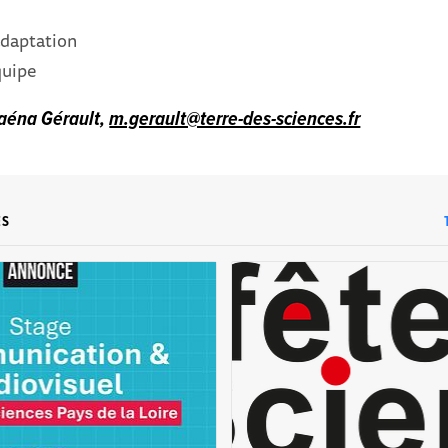
adaptation
quipe
aéna Gérault,
m.gerault@terre-des-sciences.fr
ES