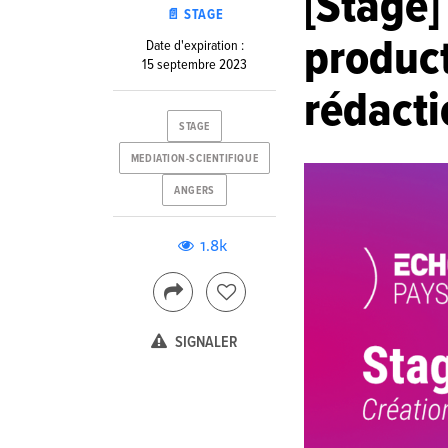
[Stage]
📄 STAGE
product
Date d'expiration :
15 septembre 2023
rédacti
STAGE
MEDIATION-SCIENTIFIQUE
ANGERS
1.8k
SIGNALER