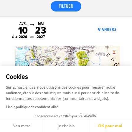
FILTRER
AVR.
MAI
10
23
ANGERS
du
au
2026
2027
Cookies
Sur Echosciences, nous utilisons des cookies pour mesurer notre
audience, établir des statistiques mais aussi pour enrichir le site de
fonctionnalités supplémentaires (commentaires et widgets).
Lire la politique de confidentialité
Consentements certifiés par
Voyage en Terre du Milieu
Non merci
Je choisis
OK pour moi
En parallèle à Aubusson tisse Tolkien, le Muséum