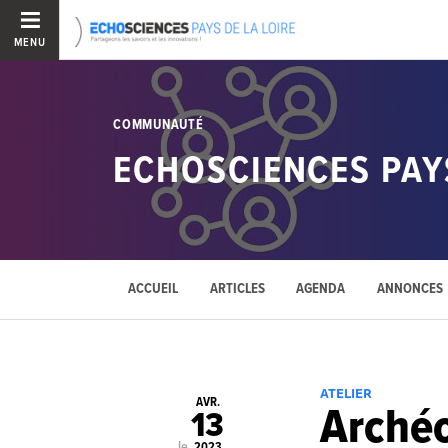
MENU
COMMUNAUTÉ
ECHOSCIENCES PAYS
ACCUEIL
ARTICLES
AGENDA
ANNONCES
ATELIER
AVR.
Archéo
13
le
2023