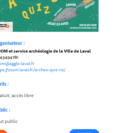
ganisateur :
OM et service archéologie de la Ville de Laval
43494781
om@agglo-laval.fr
tps://zoom.laval.fr/archeo-quiz-n2/
rifs :
atuit, accès libre
blic :
ut public