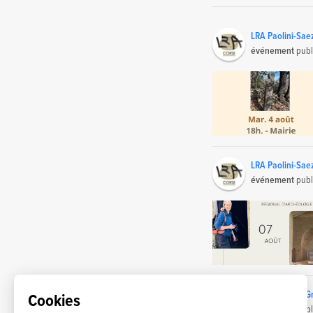
LRA Paolini-Sae
événement
publ
LRA Paolini-Sae
événement
publ
Echosciences G
Cookies
événement
publ