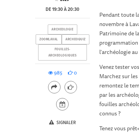
DE 19:30 À 20:30
Pendant toute la
novembre à Laval
ARCHEOLOGIE
Patrimoine de la
ZOOMLAVAL
ARCHEOQUIZ
programmation po
FOUILLES-
l’archéologie au 
ARCHEOLOGIQUES
Venez tester vos
985
0
Marchez sur les 
remontez le temp
par les archéolo
fouilles archéol
connus ?
SIGNALER
Tenez vous prêt·e