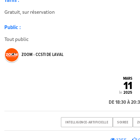
Tarifs :
Gratuit, sur réservation
Public :
Tout public
ZOOM - CCSTI DE LAVAL
MARS
11
le
2025
DE 18:30 À 20:
INTELLIGENCE-ARTIFICIELLE
SOIREE
Z
1255