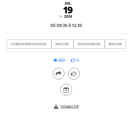
JUIL.
19
le
2024
DE 09:30 À 12:30
SCIENCESPARTICIPATIVES
INSECTES
PHOTOGRAPHIE
MUSEUM
661
0
SIGNALER