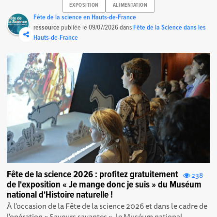
EXPOSITION
ALIMENTATION
Fête de la science en Hauts-de-France
ressource
publiée le
09/07/2026
dans
Fête de la Science dans les
Hauts-de-France
Fête de la science 2026 : profitez gratuitement
238
de l'exposition « Je mange donc je suis » du Muséum
national d'Histoire naturelle !
À l'occasion de la Fête de la science 2026 et dans le cadre de
l'opération « Saveurs savantes », le Muséum national