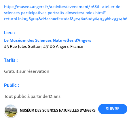
https://musees.angers.fr/activites/evenement/76861-atelier-de-
sciences-participatives-portraits-dinsectes/index.html?
returnLink=58904&cHash=cfe01daf83e46a60d964439bb29314b6
Lieu :
Le Muséum des Sciences Naturelles d'Angers
43 Rue Jules Guitton, 49100 Angers, France
Tarifs :
Gratuit sur réservation
Public :
Tout public à partir de 12 ans
MUSÉUM DES SCIENCES NATURELLES D'ANGERS