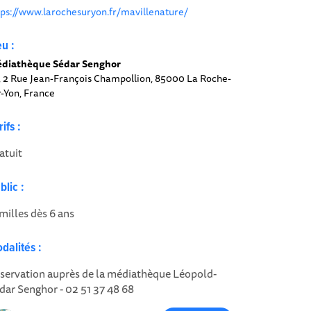
tps://www.larochesuryon.fr/mavillenature/
eu :
diathèque Sédar Senghor
, 2 Rue Jean-François Champollion, 85000 La Roche-
r-Yon, France
rifs :
atuit
blic :
milles dès 6 ans
dalités :
servation auprès de la médiathèque Léopold-
dar Senghor - 02 51 37 48 68