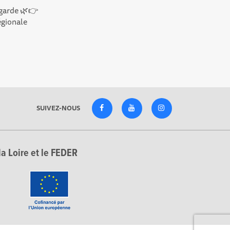
lgarde 🌿👉
égionale
SUIVEZ-NOUS
la Loire et le FEDER