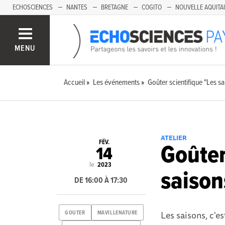
ECHOSCIENCES
NANTES
BRETAGNE
COGITO
NOUVELLE AQUITA
MENU
Accueil
Les événements
Goûter scientifique "Les s
ATELIER
FÉV.
Goûter
14
le
2023
saison
DE 16:00 À 17:30
Les saisons, c'es
GOUTER
MAVILLENATURE