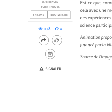
Est-ce que, comm
EXPERIENCES-
SCIENTIFIQUES
cela avec une mé
SAISONS
BIODIVERSITE
des expériences
science particip
1178
0
Animation propos
financé par la Vi
Source de l'image
SIGNALER