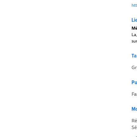
ht
Li
Mé
La
su
Ta
Gr
Pu
Fa
Mo
Ré
Sé