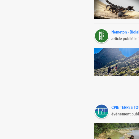
Nemeton · Biola
article
publié le
CPIE TERRES T
événement
publ