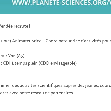
Vendée recrute !
n(e) Animateur·rice – Coordinateur·rice d’activités pour
-sur-Yon (85)
 : CDI à temps plein (CDD envisageable)
imer des activités scientifiques auprès des jeunes, coor
borer avec notre réseau de partenaires.