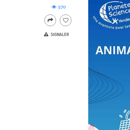
570
SIGNALER