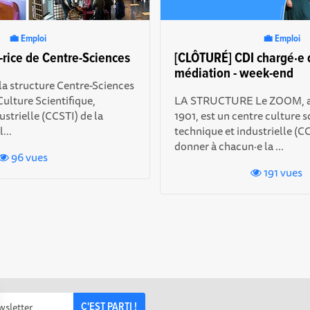
💼 Emploi
💼 Emploi
r-rice de Centre-Sciences
[CLÔTURÉ] CDI chargé·e d
médiation - week-end
la structure Centre-Sciences
Culture Scientifique,
LA STRUCTURE Le ZOOM, as
strielle (CCSTI) de la
1901, est un centre culture s
...
technique et industrielle (CC
donner à chacun·e la ...
96 vues
191 vues
C'EST PARTI !