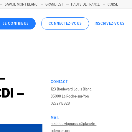
SAVOIE MONT BLANC
GRAND EST
HAUTS DE FRANCE
CORSE
INSCRIVEZ-VOUS
JE CONTRIBUE
CONNECTEZ-VOUS
–
CONTACT
CDI –
123 Boulevard Louis Blanc,
85000 La Roche-sur-Yon
0272718928
MAIL
mathieu.vigouroux@planete-
sciences.org