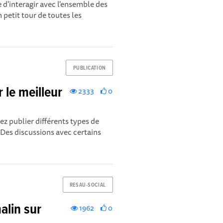
e d'interagir avec l'ensemble des
petit tour de toutes les
PUBLICATION
le meilleur
2333
0
z publier différents types de
es discussions avec certains
RESAU-SOCIAL
lin sur
1962
0