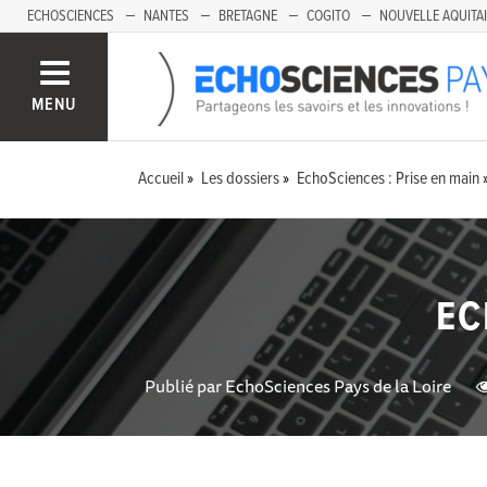
ECHOSCIENCES
NANTES
BRETAGNE
COGITO
NOUVELLE AQUITA
MENU
Accueil
Les dossiers
EchoSciences : Prise en main
EC
Publié par
EchoSciences Pays de la Loire