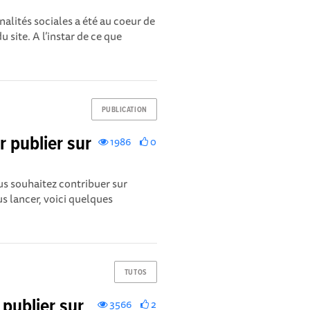
nalités sociales a été au coeur de
 site. A l’instar de ce que
PUBLICATION
 publier sur
1986
0
us souhaitez contribuer sur
 lancer, voici quelques
TUTOS
publier sur
3566
2