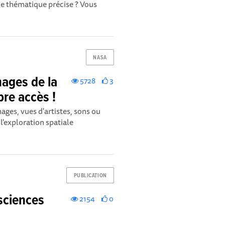
ne thématique précise ? Vous
NASA
mages de la
5728
3
bre accès !
mages, vues d'artistes, sons ou
 l'exploration spatiale
PUBLICATION
sciences
2154
0