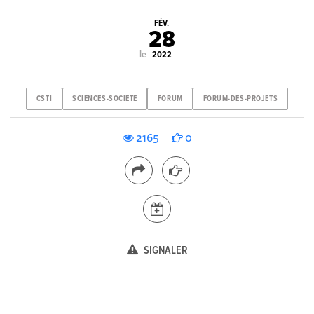
FÉV.
28
le
2022
CSTI
SCIENCES-SOCIETE
FORUM
FORUM-DES-PROJETS
2165
0
SIGNALER