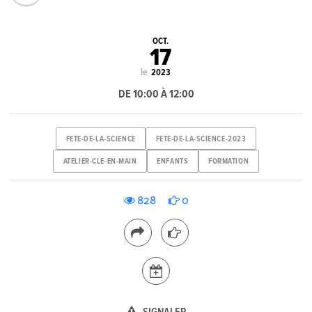
OCT.
17
le
2023
DE 10:00 À 12:00
FETE-DE-LA-SCIENCE
FETE-DE-LA-SCIENCE-2023
ATELIER-CLE-EN-MAIN
ENFANTS
FORMATION
828
0