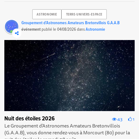
ASTRONOMIE
TERRE-UNIVERS-ESPACE
Groupement d'Astronomes Amateurs Bretonvillois G.A.A.B
événement
publié le
04/08/2026
dans
Astronomie
Nuit des étoiles 2026
43
1
Le Groupement d'Astronomes Amateurs Bretonvillois
(G.A.A.B), vous donne rendez-vous à Morcourt (80) pour la