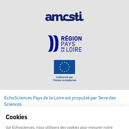
EchoSciences Pays de la Loire est propulsé par
Terre des
Sciences
Cookies
Mentions légales
|
Politique de confidentialité
|
CGU
|
Ligne éditoriale
Sur Echosciences, nous utilisons des cookies pour mesurer notre