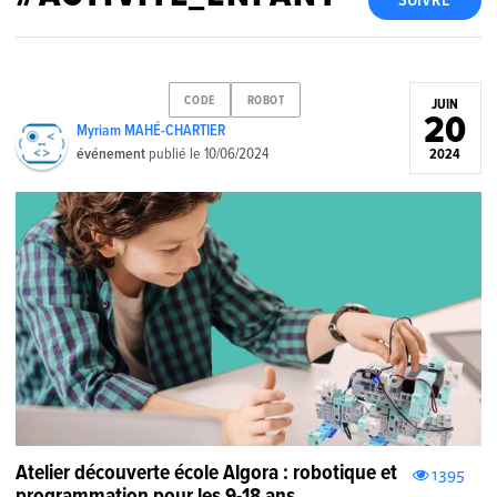
SUIVRE
CODE
ROBOT
JUIN
20
Myriam MAHÉ-CHARTIER
événement
publié le
10/06/2024
2024
Atelier découverte école Algora : robotique et
1395
programmation pour les 9-18 ans