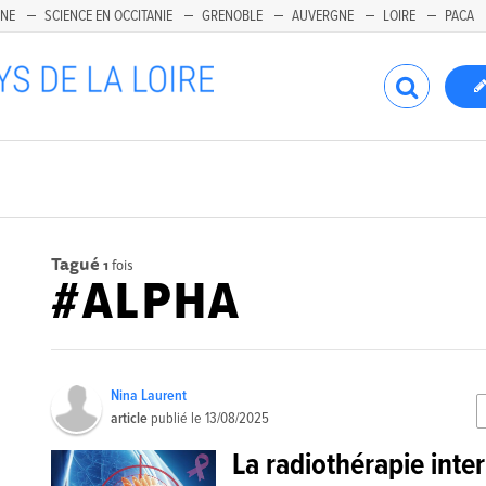
INE
SCIENCE EN OCCITANIE
GRENOBLE
AUVERGNE
LOIRE
PACA
Tagué
1
fois
#ALPHA
Nina Laurent
article
publié le
13/08/2025
La radiothérapie inte