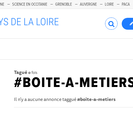
INE
SCIENCE EN OCCITANIE
GRENOBLE
AUVERGNE
LOIRE
PACA
Tagué
0
fois
#BOITE-A-METIER
Il n'y a aucune annonce taggué
#boite-a-metiers