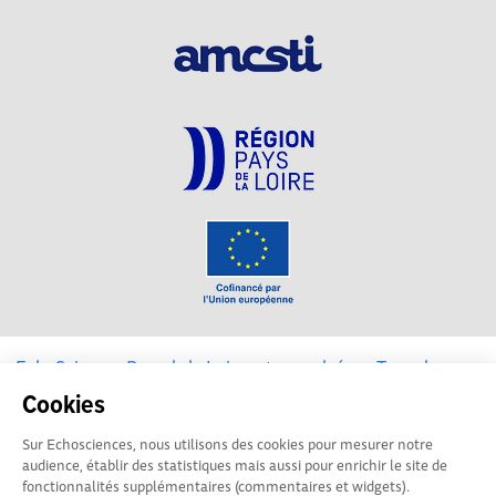
EchoSciences Pays de la Loire est propulsé par
Terre des
Sciences
Cookies
Sur Echosciences, nous utilisons des cookies pour mesurer notre
Mentions légales
|
Politique de confidentialité
|
CGU
audience, établir des statistiques mais aussi pour enrichir le site de
|
Ligne éditoriale
fonctionnalités supplémentaires (commentaires et widgets).