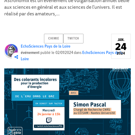
Astronomix est un événement de vulgarisation annuel dédié
aux sciences en général et aux sciences de l'univers. Il est
réalisé par des amateurs,...
CHIMIE
TWITCH
JAN.
24
EchoSciences Pays de la Loire
événement
publié le
02/01/2024
dans
EchoSciences Pays de la
2024
Loire