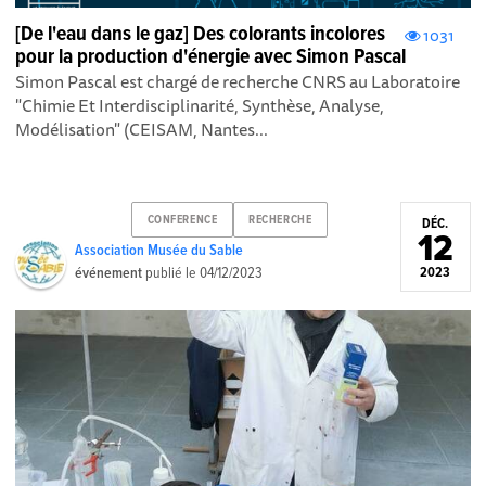
[De l'eau dans le gaz] Des colorants incolores
1031
pour la production d'énergie avec Simon Pascal
Simon Pascal est chargé de recherche CNRS au Laboratoire
"Chimie Et Interdisciplinarité, Synthèse, Analyse,
Modélisation" (CEISAM, Nantes...
CONFERENCE
RECHERCHE
DÉC.
12
Association Musée du Sable
événement
publié le
04/12/2023
2023