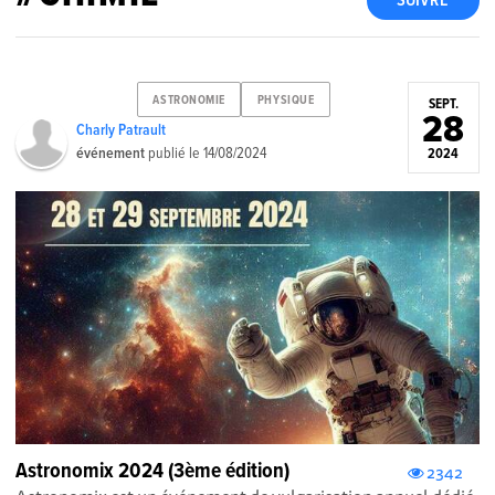
SUIVRE
ASTRONOMIE
PHYSIQUE
SEPT.
28
Charly Patrault
événement
publié le
14/08/2024
2024
Astronomix 2024 (3ème édition)
2342