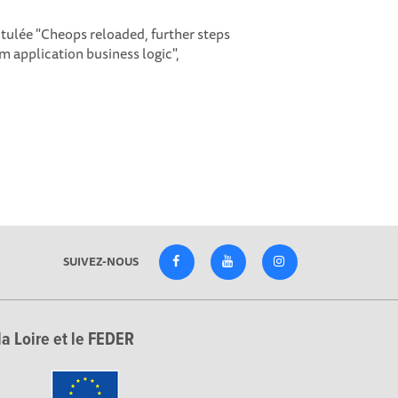
itulée "Cheops reloaded, further steps
m application business logic",
SUIVEZ-NOUS
la Loire et le FEDER