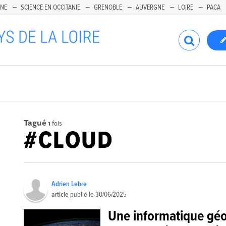
INE
SCIENCE EN OCCITANIE
GRENOBLE
AUVERGNE
LOIRE
PACA
Tagué
1
fois
#CLOUD
Adrien Lebre
article
publié le
30/06/2025
Une informatique géo