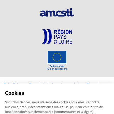
EchoSciences Pays de la Loire est propulsé par
Terre des
Sciences
Cookies
Sur Echosciences, nous utilisons des cookies pour mesurer notre
Mentions légales
|
Politique de confidentialité
|
CGU
audience, établir des statistiques mais aussi pour enrichir le site de
|
Ligne éditoriale
fonctionnalités supplémentaires (commentaires et widgets).