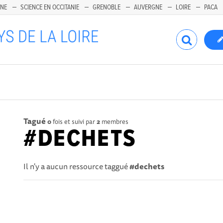
INE
SCIENCE EN OCCITANIE
GRENOBLE
AUVERGNE
LOIRE
PACA
Tagué
0
fois et suivi par
2
membres
#DECHETS
Il n'y a aucun ressource taggué
#dechets