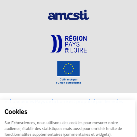
EchoSciences Pays de la Loire est propulsé par
Terre des
Sciences
Cookies
Sur Echosciences, nous utilisons des cookies pour mesurer notre
Mentions légales
|
Politique de confidentialité
|
CGU
audience, établir des statistiques mais aussi pour enrichir le site de
|
Ligne éditoriale
fonctionnalités supplémentaires (commentaires et widgets).