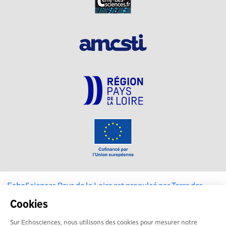
EchoSciences Pays de la Loire est propulsé par
Terre des
Sciences
Cookies
Mentions légales
Sur Echosciences, nous utilisons des cookies pour mesurer notre
|
Politique de confidentialité
|
CGU