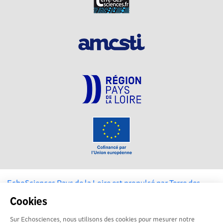
EchoSciences Pays de la Loire est propulsé par
Terre des
Sciences
Cookies
Mentions légales
Sur Echosciences, nous utilisons des cookies pour mesurer notre
|
Politique de confidentialité
|
CGU