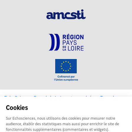
EchoSciences Pays de la Loire est propulsé par
Terre des
Sciences
Cookies
Sur Echosciences, nous utilisons des cookies pour mesurer notre
Mentions légales
|
Politique de confidentialité
|
CGU
audience, établir des statistiques mais aussi pour enrichir le site de
|
Ligne éditoriale
fonctionnalités supplémentaires (commentaires et widgets).