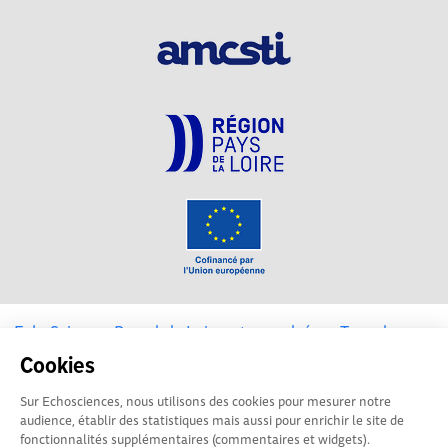
EchoSciences Pays de la Loire est propulsé par
Terre des
Sciences
Cookies
Sur Echosciences, nous utilisons des cookies pour mesurer notre
Mentions légales
|
Politique de confidentialité
|
CGU
audience, établir des statistiques mais aussi pour enrichir le site de
|
Ligne éditoriale
fonctionnalités supplémentaires (commentaires et widgets).