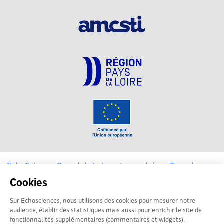
EchoSciences Pays de la Loire est propulsé par
Terre des
Sciences
Cookies
Sur Echosciences, nous utilisons des cookies pour mesurer notre
Mentions légales
|
Politique de confidentialité
|
CGU
audience, établir des statistiques mais aussi pour enrichir le site de
|
Ligne éditoriale
fonctionnalités supplémentaires (commentaires et widgets).