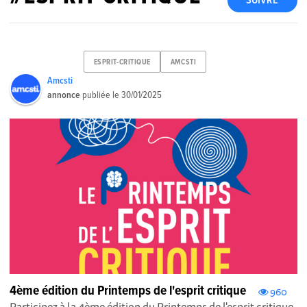
SUIVRE
ESPRIT-CRITIQUE
AMCSTI
Amcsti
annonce
publiée le
30/01/2025
4ème édition du Printemps de l'esprit critique
960
Participez à la 4ème édition du Printemps de l'esprit critique