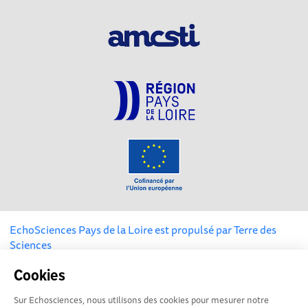
EchoSciences Pays de la Loire est propulsé par
Terre des
Sciences
Cookies
Mentions légales
|
Politique de confidentialité
|
CGU
|
Ligne éditoriale
Sur Echosciences, nous utilisons des cookies pour mesurer notre