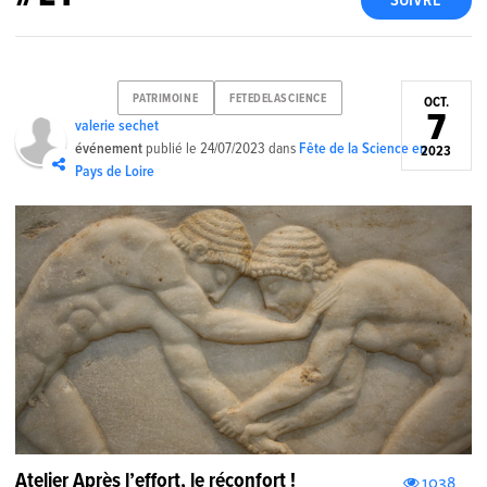
SUIVRE
PATRIMOINE
FETEDELASCIENCE
OCT.
7
valerie sechet
événement
publié le
24/07/2023
dans
Fête de la Science en
2023
Pays de Loire
Atelier Après l’effort, le réconfort !
1038