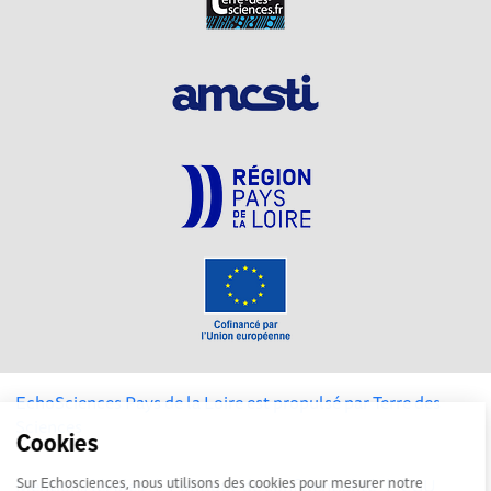
EchoSciences Pays de la Loire est propulsé par
Terre des
Sciences
Cookies
Mentions légales
Sur Echosciences, nous utilisons des cookies pour mesurer notre
|
Politique de confidentialité
|
CGU