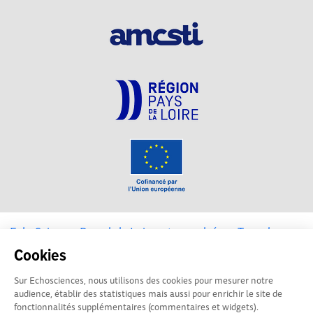
EchoSciences Pays de la Loire est propulsé par
Terre des
Sciences
Cookies
Sur Echosciences, nous utilisons des cookies pour mesurer notre
Mentions légales
|
Politique de confidentialité
|
CGU
audience, établir des statistiques mais aussi pour enrichir le site de
|
Ligne éditoriale
fonctionnalités supplémentaires (commentaires et widgets).