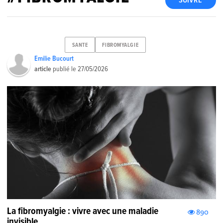
SUIVRE
SANTE
FIBROMYALGIE
Emilie Bucourt
article
publié le
27/05/2026
La fibromyalgie : vivre avec une maladie
890
invisible