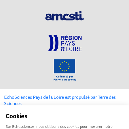
EchoSciences Pays de la Loire est propulsé par
Terre des
Sciences
Cookies
Mentions légales
|
Politique de confidentialité
|
CGU
|
Ligne éditoriale
Sur Echosciences, nous utilisons des cookies pour mesurer notre