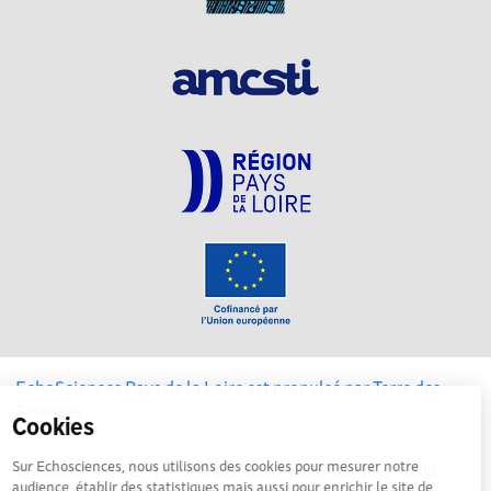
EchoSciences Pays de la Loire est propulsé par
Terre des
Sciences
Cookies
Sur Echosciences, nous utilisons des cookies pour mesurer notre
Mentions légales
|
Politique de confidentialité
|
CGU
audience, établir des statistiques mais aussi pour enrichir le site de