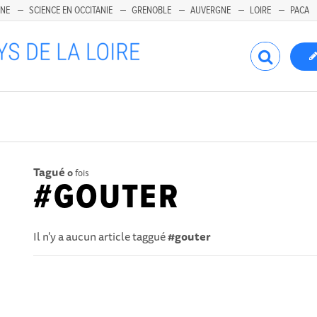
INE
SCIENCE EN OCCITANIE
GRENOBLE
AUVERGNE
LOIRE
PACA
Tagué
0
fois
#GOUTER
Il n'y a aucun article taggué
#gouter