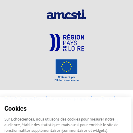
EchoSciences Pays de la Loire est propulsé par
Terre des
Sciences
Cookies
Sur Echosciences, nous utilisons des cookies pour mesurer notre
Mentions légales
|
Politique de confidentialité
|
CGU
audience, établir des statistiques mais aussi pour enrichir le site de
|
Ligne éditoriale
fonctionnalités supplémentaires (commentaires et widgets).