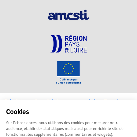
EchoSciences Pays de la Loire est propulsé par
Terre des
Sciences
Cookies
Sur Echosciences, nous utilisons des cookies pour mesurer notre
Mentions légales
|
Politique de confidentialité
|
CGU
audience, établir des statistiques mais aussi pour enrichir le site de
|
Ligne éditoriale
fonctionnalités supplémentaires (commentaires et widgets).