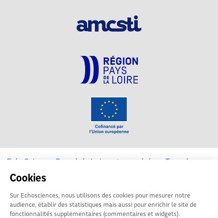
EchoSciences Pays de la Loire est propulsé par
Terre des
Sciences
Cookies
Sur Echosciences, nous utilisons des cookies pour mesurer notre
Mentions légales
|
Politique de confidentialité
|
CGU
audience, établir des statistiques mais aussi pour enrichir le site de
|
Ligne éditoriale
fonctionnalités supplémentaires (commentaires et widgets).