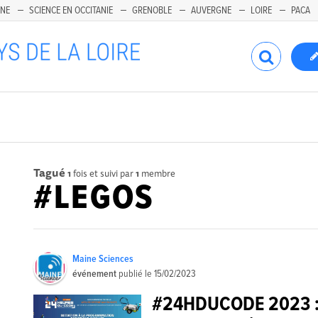
INE
SCIENCE EN OCCITANIE
GRENOBLE
AUVERGNE
LOIRE
PACA
Tagué
1
fois et suivi par
1
membre
#LEGOS
Maine Sciences
événement
publié le
15/02/2023
#24HDUCODE 2023 : A