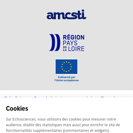
EchoSciences Pays de la Loire est propulsé par
Terre des
Sciences
Cookies
Sur Echosciences, nous utilisons des cookies pour mesurer notre
Mentions légales
|
Politique de confidentialité
|
CGU
audience, établir des statistiques mais aussi pour enrichir le site de
|
Ligne éditoriale
fonctionnalités supplémentaires (commentaires et widgets).