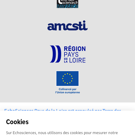
EchoSciences Pays de la Loire est propulsé par
Terre des
Sciences
Cookies
Mentions légales
Sur Echosciences, nous utilisons des cookies pour mesurer notre
|
Politique de confidentialité
|
CGU