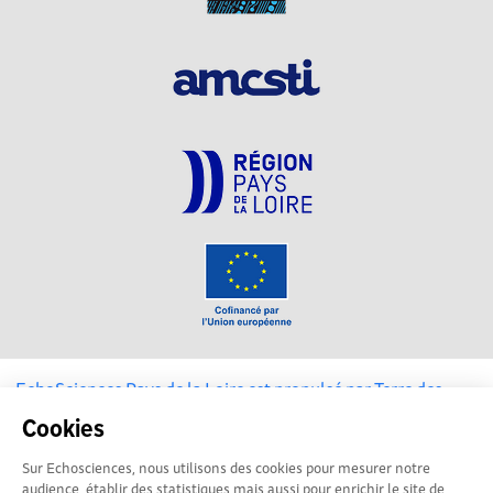
EchoSciences Pays de la Loire est propulsé par
Terre des
Sciences
Cookies
Sur Echosciences, nous utilisons des cookies pour mesurer notre
Mentions légales
|
Politique de confidentialité
|
CGU
audience, établir des statistiques mais aussi pour enrichir le site de