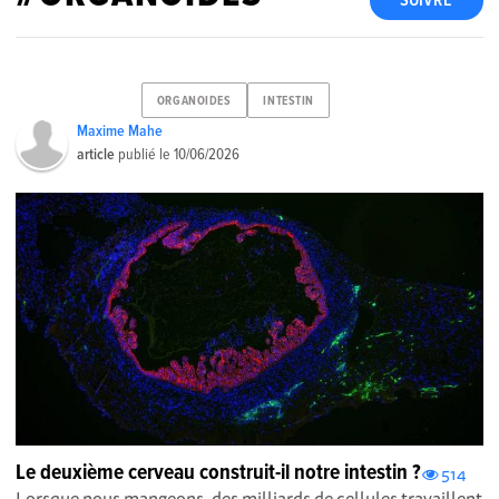
SUIVRE
ORGANOIDES
INTESTIN
Maxime Mahe
article
publié le
10/06/2026
Le deuxième cerveau construit-il notre intestin ?
514
Lorsque nous mangeons, des milliards de cellules travaillent