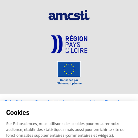
EchoSciences Pays de la Loire est propulsé par
Terre des
Sciences
Cookies
Sur Echosciences, nous utilisons des cookies pour mesurer notre
Mentions légales
|
Politique de confidentialité
|
CGU
audience, établir des statistiques mais aussi pour enrichir le site de
|
Ligne éditoriale
fonctionnalités supplémentaires (commentaires et widgets).