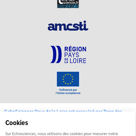
EchoSciences Pays de la Loire est propulsé par
Terre des
Sciences
Cookies
Mentions légales
Sur Echosciences, nous utilisons des cookies pour mesurer notre
|
Politique de confidentialité
|
CGU