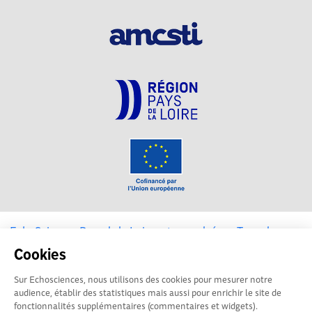
EchoSciences Pays de la Loire est propulsé par
Terre des
Sciences
Cookies
Sur Echosciences, nous utilisons des cookies pour mesurer notre
Mentions légales
|
Politique de confidentialité
|
CGU
audience, établir des statistiques mais aussi pour enrichir le site de
|
Ligne éditoriale
fonctionnalités supplémentaires (commentaires et widgets).