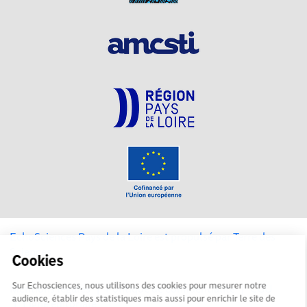
EchoSciences Pays de la Loire est propulsé par
Terre des
Sciences
Cookies
Sur Echosciences, nous utilisons des cookies pour mesurer notre
Mentions légales
|
Politique de confidentialité
|
CGU
audience, établir des statistiques mais aussi pour enrichir le site de
|
Ligne éditoriale