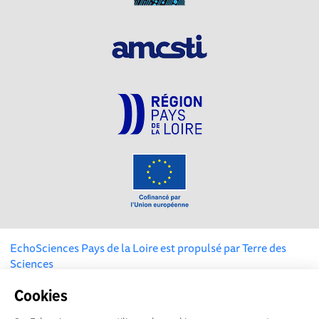
EchoSciences Pays de la Loire est propulsé par
Terre des
Sciences
Cookies
Mentions légales
|
Politique de confidentialité
|
CGU
|
Ligne éditoriale