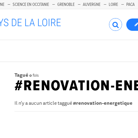
INE
SCIENCE EN OCCITANIE
GRENOBLE
AUVERGNE
LOIRE
PACA
Tagué
0
fois
#RENOVATION-EN
Il n'y a aucun article taggué
#renovation-energetique