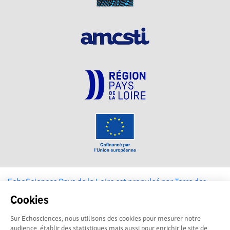
EchoSciences Pays de la Loire est propulsé par
Terre des
Sciences
Cookies
Sur Echosciences, nous utilisons des cookies pour mesurer notre
Mentions légales
|
Politique de confidentialité
|
CGU
audience, établir des statistiques mais aussi pour enrichir le site de