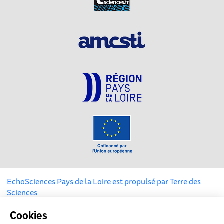
EchoSciences Pays de la Loire est propulsé par
Terre des
Sciences
Cookies
Mentions légales
|
Politique de confidentialité
|
CGU