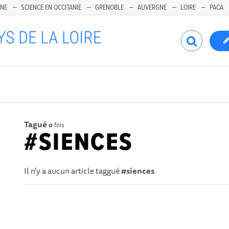
INE
SCIENCE EN OCCITANIE
GRENOBLE
AUVERGNE
LOIRE
PACA
Tagué
0
fois
#SIENCES
Il n'y a aucun article taggué
#siences