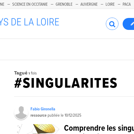
INE
SCIENCE EN OCCITANIE
GRENOBLE
AUVERGNE
LOIRE
PACA
Tagué
1
fois
#SINGULARITES
Fabio Gironella
ressource
publiée le
10/12/2025
Comprendre les singu